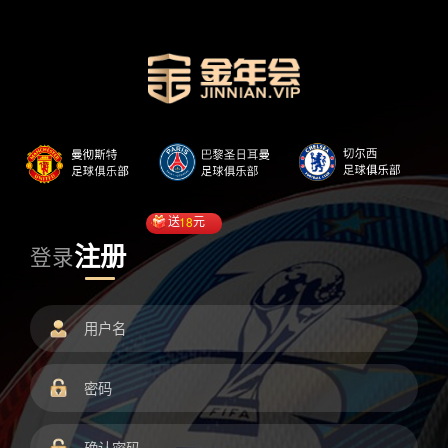
送
18
元
注册
登录